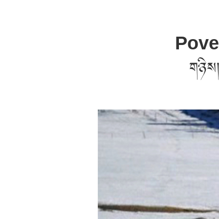
Pover
གཉིས།