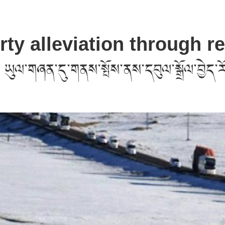
ty alleviation through r
 ཡུལ་གཞན་དུ་གནས་སྤོས་ནས་དབུལ་སྒྲོལ་བྱེད་