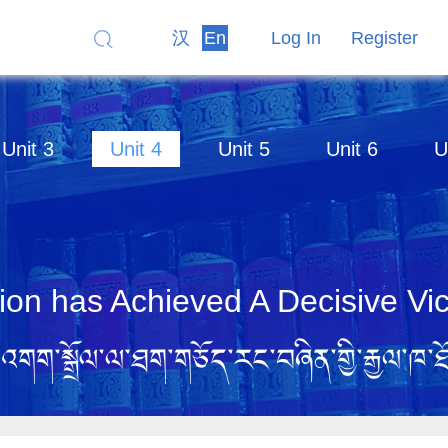
汉
En
Log In
Register
Unit 3
Unit 4
Unit 5
Unit 6
U
tion has Achieved A Decisive Vic
ལ་འགག་སྒྲོལ་ལ་ཐག་གཅོད་རང་བཞིན་གྱི་རྒྱལ་ཁ་